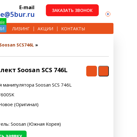
E-mail
ЗАКАЗАТЬ ЗВОНОК
le@5bur.ru
0
ИИ
ЛИЗИНГ
АКЦИИ
КОНТАКТЫ
Soosan SCS746L
ект Soosan SCS 746L
я манипулятора Soosan SCS 746L
7600SK
Новое (Оригинал)
ель: Soosan (Южная Корея)
ь заявку