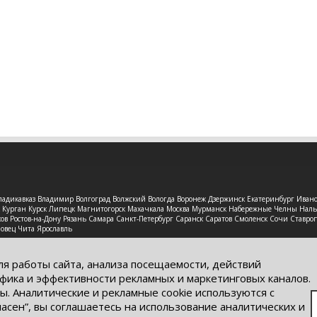
 Владикавказ Владимир Волгоград Волжский Вологда Воронеж Дзержинск Екатеринбург Иван
рск Курган Курск Липецк Магнитогорск Махачкала Москва Мурманск Набережные Челны На
в Ростов-на-Дону Рязань Самара Санкт-Петербург Саранск Саратов Смоленск Сочи Ставроп
повец Чита Ярославль
защищены. Обращаем Ваше внимание на то, что данный интерне
ях информационные материалы и цены, размещенные на сайте, н
ля работы сайта, анализа посещаемости, действий
кого кодекса РФ.
фика и эффективности рекламных и маркетинговых каналов.
ы. Аналитические и рекламные cookie используются с
ласен”, вы соглашаетесь на использование аналитических и