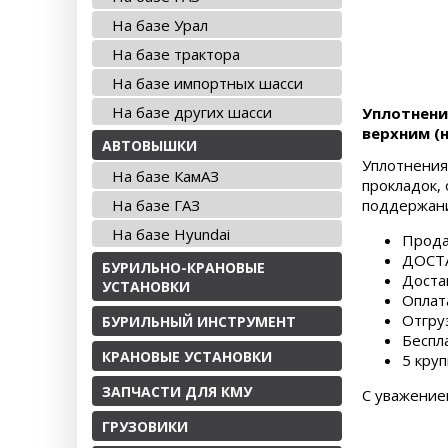
На базе Урал
На базе трактора
На базе импортных шасси
На базе других шасси
Уплотнени
верхним (
АВТОВЫШКИ
Уплотнени
На базе КамАЗ
прокладок,
На базе ГАЗ
поддержани
На базе Hyundai
Прода
ДОСТА
БУРИЛЬНО-КРАНОВЫЕ
Доста
УСТАНОВКИ
Оплат
Отгру
БУРИЛЬНЫЙ ИНСТРУМЕНТ
Беспл
КРАНОВЫЕ УСТАНОВКИ
5 круп
ЗАПЧАСТИ ДЛЯ КМУ
С уважение
ГРУЗОВИКИ