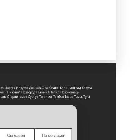
ово Ижевск Иркутск Йошкар-Ола Казань Калининград Калуга
льчик Нижний Новгород Нижний Тагил Новокузнецк
оль Стерлитамак Сургут Таганрог Тамбов Тверь Томск Тула
т-сайт носит исключительно
е является публичной офертой,
Согласен
Не согласен