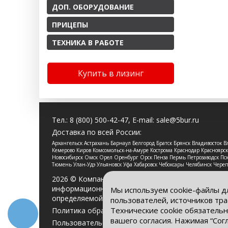
ДОП. ОБОРУДОВАНИЕ
ПРИЦЕПЫ
ТЕХНИКА В РАБОТЕ
Купить в лизинг
Тел.:
8 (800) 500-42-47
, E-mail:
sale@5bur.ru
Доставка по всей России:
Архангельск Астрахань Барнаул Белгород Братск Брянск Владивосток
Кемерово Киров Комсомольск-на-Амуре Кострома Краснодар Красноя
Новосибирск Омск Орел Оренбург Орск Пенза Пермь Петрозаводск Пско
Тюмень Улан-Удэ Ульяновск Уфа Хабаровск Чебоксары Челябинск Чере
2026 © Компания «Буровые Машины». Все права 
информационный характер и ни при каких услови
Мы используем cookie-файлы д
определяемой положениями Статьи 437 Гражданс
пользователей, источников тра
Технические cookie обязательн
Политика обработки персональных данных
вашего согласия. Нажимая “Сог
Пользовательское соглашение