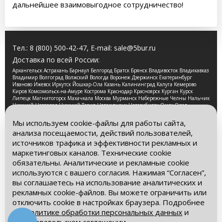
дальнейшее взаимовыгодное сотрудничество!
Тел.:
8 (800) 500-42-47
, E-mail:
sale@5bur.ru
Доставка по всей России:
Архангельск Астрахань Барнаул Белгород Братск Брянск Владивосток Владикавказ
Владимир Волгоград Волжский Вологда Воронеж Дзержинск Екатеринбург
Иваново Ижевск Иркутск Йошкар-Ола Казань Калининград Калуга Кемерово
Киров Комсомольск-на-Амуре Кострома Краснодар Красноярск Курган Курск
Липецк Магнитогорск Махачкала Москва Мурманск Набережные Челны Нальчик
Нижний Новгород Нижний Тагил Новокузнецк Новосибирск Омск Орел
Оренбург Орск Пенза Пермь Петрозаводск Псков Ростов-на-Дону Рязань Самара
Санкт-Петербург Саранск Саратов Смоленск Сочи Ставрополь Стерлитамак
Мы используем cookie-файлы для работы сайта,
Сургут Таганрог Тамбов Тверь Томск Тула Тюмень Улан-Удэ Ульяновск Уфа
анализа посещаемости, действий пользователей,
Хабаровск Чебоксары Челябинск Череповец Чита Ярославль
источников трафика и эффективности рекламных и
2026 © Компания «Буровые Машины». Все права
маркетинговых каналов. Технические cookie
защищены. Обращаем Ваше внимание на то, что данный
обязательны. Аналитические и рекламные cookie
интернет-сайт носит исключительно информационный
используются с вашего согласия. Нажимая “Согласен”,
характер и ни при каких условиях информационные
материалы и цены, размещенные на сайте, не является
вы соглашаетесь на использование аналитических и
публичной офертой, определяемой положениями Статьи
рекламных cookie-файлов. Вы можете ограничить или
437 Гражданского кодекса РФ.
отключить cookie в настройках браузера. Подробнее
– в
Политике обработки персональных данных
и
Политика обработки персональных данных