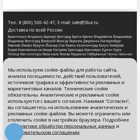
Тел.:
8 (800) 500-42-47
, E-mail:
sale@5bur.ru
Доставка по всей России:
Архангельск Астрахань Барнаул Белгород Братск Брянск Владивосток Владикавказ
Владимир Волгоград Волжский Вологда Воронеж Дзержинск Екатеринбург
Иваново Ижевск Иркутск Йошкар-Ола Казань Калининград Калуга Кемерово
Киров Комсомольск-на-Амуре Кострома Краснодар Красноярск Курган Курск
Липецк Магнитогорск Махачкала Москва Мурманск Набережные Челны Нальчик
Нижний Новгород Нижний Тагил Новокузнецк Новосибирск Омск Орел
Оренбург Орск Пенза Пермь Петрозаводск Псков Ростов-на-Дону Рязань Самара
Санкт-Петербург Саранск Саратов Смоленск Сочи Ставрополь Стерлитамак
Мы используем cookie-файлы для работы сайта,
Сургут Таганрог Тамбов Тверь Томск Тула Тюмень Улан-Удэ Ульяновск Уфа
анализа посещаемости, действий пользователей,
Хабаровск Чебоксары Челябинск Череповец Чита Ярославль
источников трафика и эффективности рекламных и
2026 © Компания «Буровые Машины». Все права
маркетинговых каналов. Технические cookie
защищены. Обращаем Ваше внимание на то, что данный
обязательны. Аналитические и рекламные cookie
интернет-сайт носит исключительно информационный
используются с вашего согласия. Нажимая “Согласен”,
характер и ни при каких условиях информационные
материалы и цены, размещенные на сайте, не является
вы соглашаетесь на использование аналитических и
публичной офертой, определяемой положениями Статьи
рекламных cookie-файлов. Вы можете ограничить или
437 Гражданского кодекса РФ.
отключить cookie в настройках браузера. Подробнее
– в
Политике обработки персональных данных
и
Политика обработки персональных данных
Пользовательском соглашении
.
Пользовательское соглашение