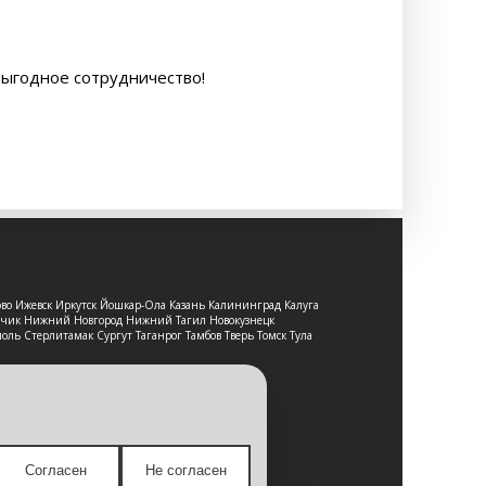
выгодное сотрудничество!
ово Ижевск Иркутск Йошкар-Ола Казань Калининград Калуга
льчик Нижний Новгород Нижний Тагил Новокузнецк
оль Стерлитамак Сургут Таганрог Тамбов Тверь Томск Тула
т-сайт носит исключительно
е является публичной офертой,
Согласен
Не согласен