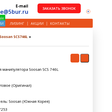
E-mail
ЗАКАЗАТЬ ЗВОНОК
le@5bur.ru
0
ИИ
ЛИЗИНГ
АКЦИИ
КОНТАКТЫ
Soosan SCS746L
я манипулятора Soosan SCS 746L
Новое (Оригинал)
ель: Soosan (Южная Корея)
57253