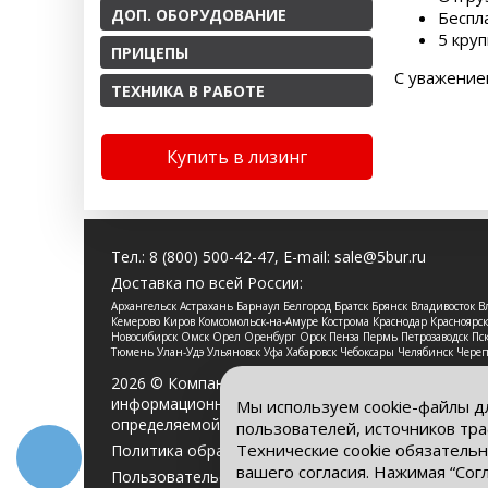
ДОП. ОБОРУДОВАНИЕ
Беспл
5 круп
ПРИЦЕПЫ
С уважение
ТЕХНИКА В РАБОТЕ
Купить в лизинг
Тел.:
8 (800) 500-42-47
, E-mail:
sale@5bur.ru
Доставка по всей России:
Архангельск Астрахань Барнаул Белгород Братск Брянск Владивосток
Кемерово Киров Комсомольск-на-Амуре Кострома Краснодар Красноя
Новосибирск Омск Орел Оренбург Орск Пенза Пермь Петрозаводск Пско
Тюмень Улан-Удэ Ульяновск Уфа Хабаровск Чебоксары Челябинск Чере
2026 © Компания «Буровые Машины». Все права 
информационный характер и ни при каких услови
Мы используем cookie-файлы д
определяемой положениями Статьи 437 Гражданс
пользователей, источников тра
Технические cookie обязательн
Политика обработки персональных данных
вашего согласия. Нажимая “Сог
Пользовательское соглашение