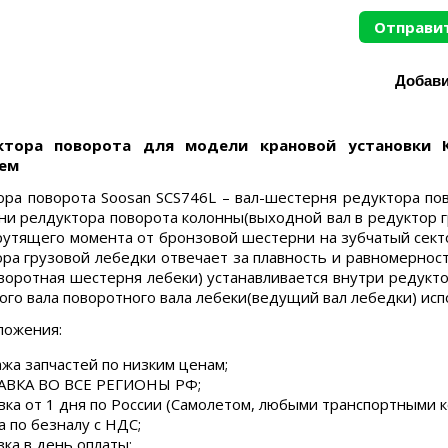
Отправит
ктора поворота для модели крановой установки К
ем
ора поворота Soosan SCS746L – вал-шестерня редуктора по
ни релдуктора поворота колонны(выходной вал в редуктор г
рутящего момента от бронзовой шестерни на зубчатый сект
ора грузовой лебедки отвечает за плавность и равномернос
воротная шестерня лебеки) устанавливается внутри редукто
ого вала поворотного вала лебеки(ведущий вал лебедки) исп
ложения:
жа запчастей по низким ценам;
ВКА ВО ВСЕ РЕГИОНЫ РФ;
вка от 1 дня по России (Самолетом, любыми транспортными 
а по безналу с НДС;
зка в день оплаты;