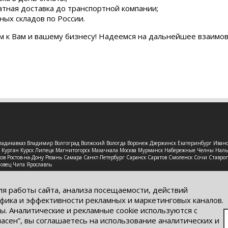
атная доставка до транспортной компании;
ных складов по России.
м к Вам и вашему бизнесу! Надеемся на дальнейшее взаимо
 Владикавказ Владимир Волгоград Волжский Вологда Воронеж Дзержинск Екатеринбург Иван
рск Курган Курск Липецк Магнитогорск Махачкала Москва Мурманск Набережные Челны На
в Ростов-на-Дону Рязань Самара Санкт-Петербург Саранск Саратов Смоленск Сочи Ставроп
повец Чита Ярославль
защищены. Обращаем Ваше внимание на то, что данный интерне
ях информационные материалы и цены, размещенные на сайте, н
ля работы сайта, анализа посещаемости, действий
кого кодекса РФ.
фика и эффективности рекламных и маркетинговых каналов.
ы. Аналитические и рекламные cookie используются с
ласен”, вы соглашаетесь на использование аналитических и