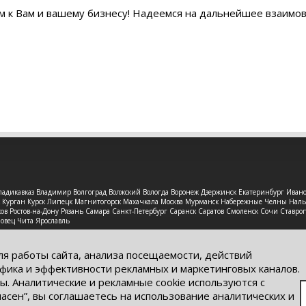
м к Вам и вашему бизнесу! Надеемся на дальнейшее взаимо
 Владикавказ Владимир Волгоград Волжский Вологда Воронеж Дзержинск Екатеринбург Иван
рск Курган Курск Липецк Магнитогорск Махачкала Москва Мурманск Набережные Челны На
в Ростов-на-Дону Рязань Самара Санкт-Петербург Саранск Саратов Смоленск Сочи Ставроп
повец Чита Ярославль
защищены. Обращаем Ваше внимание на то, что данный интерне
ях информационные материалы и цены, размещенные на сайте, н
ля работы сайта, анализа посещаемости, действий
кого кодекса РФ.
фика и эффективности рекламных и маркетинговых каналов.
ы. Аналитические и рекламные cookie используются с
ласен”, вы соглашаетесь на использование аналитических и