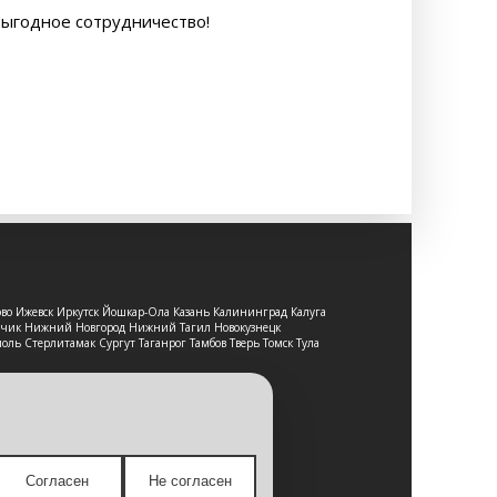
выгодное сотрудничество!
ово Ижевск Иркутск Йошкар-Ола Казань Калининград Калуга
льчик Нижний Новгород Нижний Тагил Новокузнецк
оль Стерлитамак Сургут Таганрог Тамбов Тверь Томск Тула
т-сайт носит исключительно
е является публичной офертой,
Согласен
Не согласен