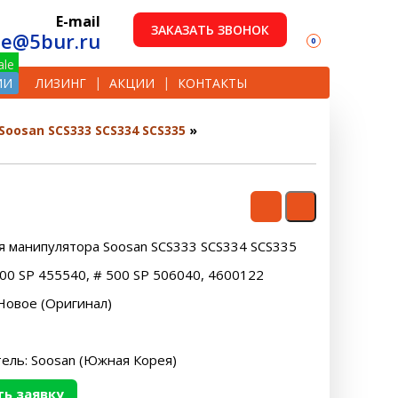
E-mail
ЗАКАЗАТЬ ЗВОНОК
le@5bur.ru
0
ИИ
ЛИЗИНГ
АКЦИИ
КОНТАКТЫ
Soosan SCS333 SCS334 SCS335
я манипулятора Soosan SCS333 SCS334 SCS335
500 SP 455540, # 500 SP 506040, 4600122
Новое (Оригинал)
ель: Soosan (Южная Корея)
ь заявку