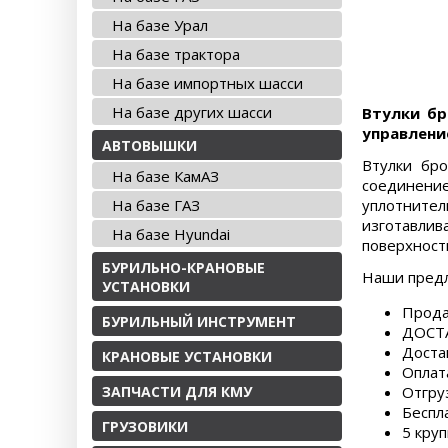
На базе Урал
На базе трактора
На базе импортных шасси
На базе других шасси
Втулки бр
управлени
АВТОВЫШКИ
Втулки бр
На базе КамАЗ
соединени
На базе ГАЗ
уплотнител
изготавли
На базе Hyundai
поверхност
БУРИЛЬНО-КРАНОВЫЕ
Наши пред
УСТАНОВКИ
Прода
БУРИЛЬНЫЙ ИНСТРУМЕНТ
ДОСТА
Доста
КРАНОВЫЕ УСТАНОВКИ
Оплат
ЗАПЧАСТИ ДЛЯ КМУ
Отгру
Беспл
ГРУЗОВИКИ
5 круп