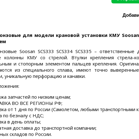
онзовые для модели крановой установки КМУ Soosan 
ем
онзовые Soosan SCS333 SCS334 SCS335 – ответственные 
е колонны КМУ со стрелой. Втулки крепления стрела-ко
ьным и стопорным элементом пальцев крепления. Оригина
ваются из специального сплава, имеют точно выверенны
и, уникальную перфорацию и канавки.
ложения:
жа запчастей по низким ценам;
ВКА ВО ВСЕ РЕГИОНЫ РФ;
вка от 1 дня по России (Самолетом, любыми транспортными 
а по безналу с НДС;
зка в день оплаты;
атная доставка до транспортной компании;
ных складов по России.