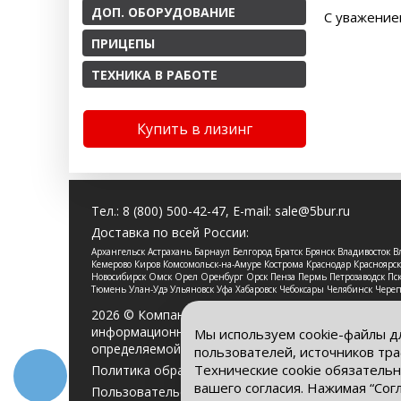
ДОП. ОБОРУДОВАНИЕ
С уважение
ПРИЦЕПЫ
ТЕХНИКА В РАБОТЕ
Купить в лизинг
Тел.:
8 (800) 500-42-47
, E-mail:
sale@5bur.ru
Доставка по всей России:
Архангельск Астрахань Барнаул Белгород Братск Брянск Владивосток
Кемерово Киров Комсомольск-на-Амуре Кострома Краснодар Красноя
Новосибирск Омск Орел Оренбург Орск Пенза Пермь Петрозаводск Пско
Тюмень Улан-Удэ Ульяновск Уфа Хабаровск Чебоксары Челябинск Чере
2026 © Компания «Буровые Машины». Все права 
информационный характер и ни при каких услови
Мы используем cookie-файлы д
определяемой положениями Статьи 437 Гражданс
пользователей, источников тра
Технические cookie обязательн
Политика обработки персональных данных
вашего согласия. Нажимая “Сог
Пользовательское соглашение