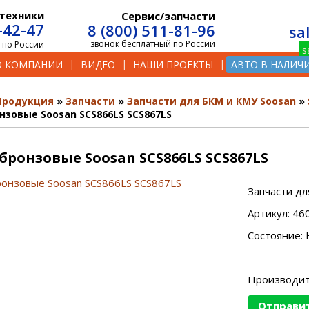
техники
Сервис/запчасти
-42-47
8 (800) 511-81-96
sa
звонок бесплатный по России
 по России
О КОМПАНИИ
ВИДЕО
НАШИ ПРОЕКТЫ
АВТО В НАЛИЧ
Продукция
Запчасти
Запчасти для БКМ и КМУ Soosan
нзовые Soosan SCS866LS SCS867LS
бронзовые Soosan SCS866LS SCS867LS
Запчасти дл
Артикул: 4
Состояние: 
Производит
Отправит