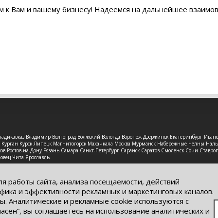
м к Вам и вашему бизнесу! Надеемся на дальнейшее взаимо
 Владикавказ Владимир Волгоград Волжский Вологда Воронеж Дзержинск Екатеринбург Иван
рск Курган Курск Липецк Магнитогорск Махачкала Москва Мурманск Набережные Челны На
в Ростов-на-Дону Рязань Самара Санкт-Петербург Саранск Саратов Смоленск Сочи Ставроп
повец Чита Ярославль
защищены. Обращаем Ваше внимание на то, что данный интерне
ях информационные материалы и цены, размещенные на сайте, н
ля работы сайта, анализа посещаемости, действий
кого кодекса РФ.
фика и эффективности рекламных и маркетинговых каналов.
ы. Аналитические и рекламные cookie используются с
ласен”, вы соглашаетесь на использование аналитических и