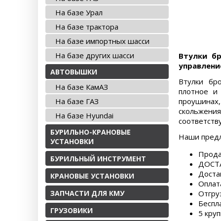
На базе Урал
На базе трактора
На базе импортных шасси
На базе других шасси
Втулки бр
управлени
АВТОВЫШКИ
Втулки бр
На базе КамАЗ
плотное и
На базе ГАЗ
проушинах
скольжени
На базе Hyundai
соответств
БУРИЛЬНО-КРАНОВЫЕ
Наши пред
УСТАНОВКИ
Прода
БУРИЛЬНЫЙ ИНСТРУМЕНТ
ДОСТА
Доста
КРАНОВЫЕ УСТАНОВКИ
Оплат
ЗАПЧАСТИ ДЛЯ КМУ
Отгру
Беспл
ГРУЗОВИКИ
5 круп