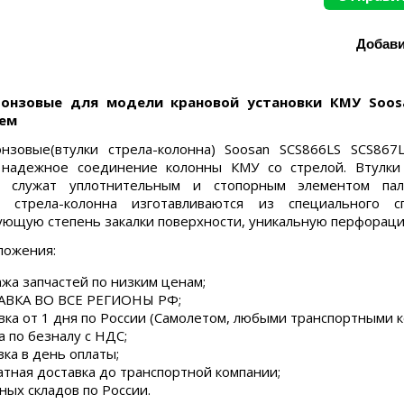
онзовые для модели крановой установки КМУ Soosa
ем
онзовые(втулки стрела-колонна) Soosan SCS866LS SCS86
 надежное соединение колонны КМУ со стрелой. Втулки 
, служат уплотнительным и стопорным элементом пал
я стрела-колонна изготавливаются из специального 
ующую степень закалки поверхности, уникальную перфорацию
ложения:
жа запчастей по низким ценам;
ВКА ВО ВСЕ РЕГИОНЫ РФ;
вка от 1 дня по России (Самолетом, любыми транспортными 
а по безналу с НДС;
зка в день оплаты;
атная доставка до транспортной компании;
ных складов по России.