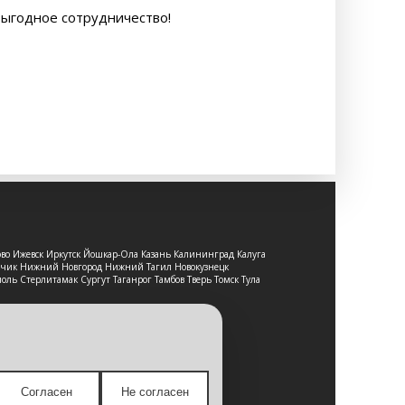
выгодное сотрудничество!
ово Ижевск Иркутск Йошкар-Ола Казань Калининград Калуга
льчик Нижний Новгород Нижний Тагил Новокузнецк
оль Стерлитамак Сургут Таганрог Тамбов Тверь Томск Тула
т-сайт носит исключительно
е является публичной офертой,
Согласен
Не согласен