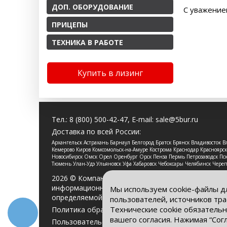
ДОП. ОБОРУДОВАНИЕ
С уважение
ПРИЦЕПЫ
ТЕХНИКА В РАБОТЕ
Купить в лизинг
Тел.:
8 (800) 500-42-47
, E-mail:
sale@5bur.ru
Доставка по всей России:
Архангельск Астрахань Барнаул Белгород Братск Брянск Владивосток
Кемерово Киров Комсомольск-на-Амуре Кострома Краснодар Красноя
Новосибирск Омск Орел Оренбург Орск Пенза Пермь Петрозаводск Пско
Тюмень Улан-Удэ Ульяновск Уфа Хабаровск Чебоксары Челябинск Чере
2026 © Компания «Буровые Машины». Все права 
информационный характер и ни при каких услови
Мы используем cookie-файлы д
определяемой положениями Статьи 437 Гражданс
пользователей, источников тра
Технические cookie обязательн
Политика обработки персональных данных
вашего согласия. Нажимая “Сог
Пользовательское соглашение