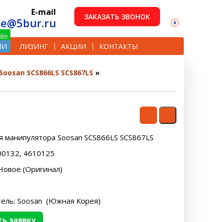
E-mail
ЗАКАЗАТЬ ЗВОНОК
le@5bur.ru
0
ИИ
ЛИЗИНГ
АКЦИИ
КОНТАКТЫ
Soosan SCS866LS SCS867LS
я манипулятора Soosan SCS866LS SCS867LS
600132, 4610125
Новое (Оригинал)
ель: Soosan (Южная Корея)
ь заявку