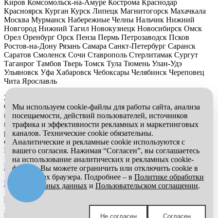
Киров Комсомольск-на-Амуре Кострома Краснодар
Красноярск Курган Курск Липецк Магнитогорск Махачкала
Москва Мурманск Набережные Челны Нальчик Нижний
Новгород Нижний Тагил Новокузнецк Новосибирск Омск
Орел Оренбург Орск Пенза Пермь Петрозаводск Псков
Ростов-на-Дону Рязань Самара Санкт-Петербург Саранск
Саратов Смоленск Сочи Ставрополь Стерлитамак Сургут
Таганрог Тамбов Тверь Томск Тула Тюмень Улан-Удэ
Ульяновск Уфа Хабаровск Чебоксары Челябинск Череповец
Чита Ярославль
2026 © Компания «Буровые Машины». Все права защищены.
Обращаем Ваше внимание на то, что данный интернет-сайт
Мы используем cookie-файлы для работы сайта, анализа
носит исключительно информационный характер и ни при
посещаемости, действий пользователей, источников
каких условиях информационные материалы и цены,
трафика и эффективности рекламных и маркетинговых
размещенные на сайте, не является публичной офертой,
каналов. Технические cookie обязательны.
определяемой положениями Статьи 437 Гражданского кодекса
Аналитические и рекламные cookie используются с
РФ.
вашего согласия. Нажимая “Согласен”, вы соглашаетесь
на использование аналитических и рекламных cookie-
Политика обработки персональных данных
файлов. Вы можете ограничить или отключить cookie в
настройках браузера. Подробнее – в
Политике обработки
Пользовательское соглашение
персональных данных
и
Пользовательском соглашении
.
Мы в социальных сетях:
Компания «Буровые Машины»
Не согласен
Согласен