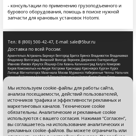
- консультации по применению грузоподъемного и
бурового оборудования, помощь в поиске нужной
запчасти для крановых установок Hotomi.
Тел.:
8 (800) 500-42-47
, E-mail:
sale@5bur.ru
Доставка по всей России:
Архангельск Астрахань Барнаул Белгород Братск Брянск Владивосток Владикавказ
Владимир Волгоград Волжский Вологда Воронеж Дзержинск Екатеринбург
Иваново Ижевск Иркутск Йошкар-Ола Казань Калининград Калуга Кемерово
Киров Комсомольск-на-Амуре Кострома Краснодар Красноярск Курган Курск
Липецк Магнитогорск Махачкала Москва Мурманск Набережные Челны Нальчик
Нижний Новгород Нижний Тагил Новокузнецк Новосибирск Омск Орел
Оренбург Орск Пенза Пермь Петрозаводск Псков Ростов-на-Дону Рязань Самара
Санкт-Петербург Саранск Саратов Смоленск Сочи Ставрополь Стерлитамак
Мы используем cookie-файлы для работы сайта,
Сургут Таганрог Тамбов Тверь Томск Тула Тюмень Улан-Удэ Ульяновск Уфа
анализа посещаемости, действий пользователей,
Хабаровск Чебоксары Челябинск Череповец Чита Ярославль
источников трафика и эффективности рекламных и
2026 © Компания «Буровые Машины». Все права
маркетинговых каналов. Технические cookie
защищены. Обращаем Ваше внимание на то, что данный
обязательны. Аналитические и рекламные cookie
интернет-сайт носит исключительно информационный
используются с вашего согласия. Нажимая “Согласен”,
характер и ни при каких условиях информационные
материалы и цены, размещенные на сайте, не является
вы соглашаетесь на использование аналитических и
публичной офертой, определяемой положениями Статьи
рекламных cookie-файлов. Вы можете ограничить или
437 Гражданского кодекса РФ.