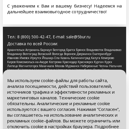
С уважением к Вам и вашему бизнесу! Надеемся на
дальнейшее взаимовыгодное сотрудничество!
Тел.:
8 (800) 500-42-47
, E-mail:
sale@5bur.ru
Доставка по всей России:
Архангельск Астрахань Барнаул Белгород Братск Брянск Владивосток Владикавказ
Владимир Волгоград Волжский Вологда Воронеж Дзержинск Екатеринбург
Иваново Ижевск Иркутск Йошкар-Ола Казань Калининград Калуга Кемерово
Киров Комсомольск-на-Амуре Кострома Краснодар Красноярск Курган Курск
Липецк Магнитогорск Махачкала Москва Мурманск Набережные Челны Нальчик
Нижний Новгород Нижний Тагил Новокузнецк Новосибирск Омск Орел
Оренбург Орск Пенза Пермь Петрозаводск Псков Ростов-на-Дону Рязань Самара
Санкт-Петербург Саранск Саратов Смоленск Сочи Ставрополь Стерлитамак
Мы используем cookie-файлы для работы сайта,
Сургут Таганрог Тамбов Тверь Томск Тула Тюмень Улан-Удэ Ульяновск Уфа
анализа посещаемости, действий пользователей,
Хабаровск Чебоксары Челябинск Череповец Чита Ярославль
источников трафика и эффективности рекламных и
2026 © Компания «Буровые Машины». Все права
маркетинговых каналов. Технические cookie
защищены. Обращаем Ваше внимание на то, что данный
обязательны. Аналитические и рекламные cookie
интернет-сайт носит исключительно информационный
используются с вашего согласия. Нажимая “Согласен”,
характер и ни при каких условиях информационные
материалы и цены, размещенные на сайте, не является
вы соглашаетесь на использование аналитических и
публичной офертой, определяемой положениями Статьи
рекламных cookie-файлов. Вы можете ограничить или
437 Гражданского кодекса РФ.
отключить cookie в настройках браузера. Подробнее