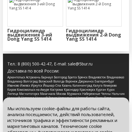
Гидроцилиндр
Гидроцилиндр
выдвижения 3-ий
выдвижения 2-й Dong
Dong Yang SS 1414
Yang SS 1414
Тел.:
8 (800) 500-42-47
, E-mail:
sale@5bur.ru
Доставка по всей России:
Архангельск Астрахань Барнаул Белгород Братск Брянск Владивосток Владикавказ
Владимир Волгоград Волжский Вологда Воронеж Дзержинск Екатеринбург
Иваново Ижевск Иркутск Йошкар-Ола Казань Калининград Калуга Кемерово
Киров Комсомольск-на-Амуре Кострома Краснодар Красноярск Курган Курск
Липецк Магнитогорск Махачкала Москва Мурманск Набережные Челны Нальчик
Нижний Новгород Нижний Тагил Новокузнецк Новосибирск Омск Орел
Оренбург Орск Пенза Пермь Петрозаводск Псков Ростов-на-Дону Рязань Самара
Санкт-Петербург Саранск Саратов Смоленск Сочи Ставрополь Стерлитамак
Мы используем cookie-файлы для работы сайта,
Сургут Таганрог Тамбов Тверь Томск Тула Тюмень Улан-Удэ Ульяновск Уфа
анализа посещаемости, действий пользователей,
Хабаровск Чебоксары Челябинск Череповец Чита Ярославль
источников трафика и эффективности рекламных и
2026 © Компания «Буровые Машины». Все права
маркетинговых каналов. Технические cookie
защищены. Обращаем Ваше внимание на то, что данный