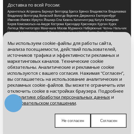
Доставка по всей России:
Архангельск Астрахань Барнаул Белгород Братск Брянск Владивосток Владикавказ
Владимир Волгоград Волжский Вологда Воронеж Дзержинск Екатеринбург
Иваново Ижевск Иркутск Йошкар-Ола Казань Калининград Калуга Кемерово
Киров Комсомольск-на-Амуре Кострома Краснодар Красноярск Курган Курск
Липецк Магнитогорск Махачкала Москва Мурманск Набережные Челны Нальчик
Нижний Новгород Нижний Тагил Новокузнецк Новосибирск Омск Орел
Оренбург Орск Пенза Пермь Петрозаводск Псков Ростов-на-Дону Рязань Самара
Санкт-Петербург Саранск Саратов Смоленск Сочи Ставрополь Стерлитамак
Мы используем cookie-файлы для работы сайта,
Сургут Таганрог Тамбов Тверь Томск Тула Тюмень Улан-Удэ Ульяновск Уфа
анализа посещаемости, действий пользователей,
Хабаровск Чебоксары Челябинск Череповец Чита Ярославль
источников трафика и эффективности рекламных и
2026 © Компания «Буровые Машины». Все права
маркетинговых каналов. Технические cookie
защищены. Обращаем Ваше внимание на то, что данный
обязательны. Аналитические и рекламные cookie
интернет-сайт носит исключительно информационный
используются с вашего согласия. Нажимая “Согласен”,
характер и ни при каких условиях информационные
материалы и цены, размещенные на сайте, не является
вы соглашаетесь на использование аналитических и
публичной офертой, определяемой положениями Статьи
рекламных cookie-файлов. Вы можете ограничить или
437 Гражданского кодекса РФ.
отключить cookie в настройках браузера. Подробнее
– в
Политике обработки персональных данных
и
Политика обработки персональных данных
Пользовательском соглашении
.
Пользовательское соглашение
Мы в социальных сетях:
Не согласен
Согласен
Получите выгодное предложение!