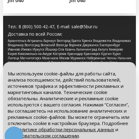
Jin 040
Jin 040
Тел.:
8 (800) 500-42-47
, E-mail:
sale@5bur.ru
Доставка по всей России:
Архангельск Астрахань Барнаул Белгород Братск Брянск Владивосток Владикавказ
Владимир Волгоград Волжский Вологда Воронеж Дзержинск Екатеринбург
Иваново Ижевск Иркутск Йошкар-Ола Казань Калининград Калуга Кемерово
Киров Комсомольск-на-Амуре Кострома Краснодар Красноярск Курган Курск
Липецк Магнитогорск Махачкала Москва Мурманск Набережные Челны Нальчик
Нижний Новгород Нижний Тагил Новокузнецк Новосибирск Омск Орел
Оренбург Орск Пенза Пермь Петрозаводск Псков Ростов-на-Дону Рязань Самара
Санкт-Петербург Саранск Саратов Смоленск Сочи Ставрополь Стерлитамак
Мы используем cookie-файлы для работы сайта,
Сургут Таганрог Тамбов Тверь Томск Тула Тюмень Улан-Удэ Ульяновск Уфа
анализа посещаемости, действий пользователей,
Хабаровск Чебоксары Челябинск Череповец Чита Ярославль
источников трафика и эффективности рекламных и
2026 © Компания «Буровые Машины». Все права
маркетинговых каналов. Технические cookie
защищены. Обращаем Ваше внимание на то, что данный
обязательны. Аналитические и рекламные cookie
интернет-сайт носит исключительно информационный
используются с вашего согласия. Нажимая “Согласен”,
характер и ни при каких условиях информационные
материалы и цены, размещенные на сайте, не является
вы соглашаетесь на использование аналитических и
публичной офертой, определяемой положениями Статьи
рекламных cookie-файлов. Вы можете ограничить или
437 Гражданского кодекса РФ.
отключить cookie в настройках браузера. Подробнее
– в
Политике обработки персональных данных
и
Политика обработки персональных данных
Пользовательском соглашении
.
Пользовательское соглашение