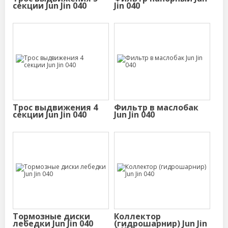
секции Jun Jin 040
Jin 040
Трос выдвижения 4
Фильтр в маслобак
секции Jun Jin 040
Jun Jin 040
Тормозные диски
Коллектор
лебедки Jun Jin 040
(гидрошарнир) Jun Jin